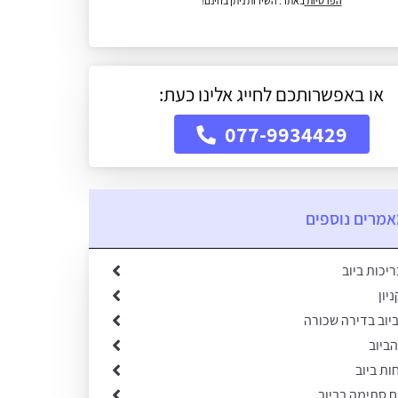
הפרטיות
באתר. השירות ניתן בחינם!
או באפשרותכם לחייג אלינו כעת:
077-9934429
מרים נוספים
יכות ביוב
יון
יוב בדירה שכורה
ביוב
ות ביוב
ח סתימה בביוב