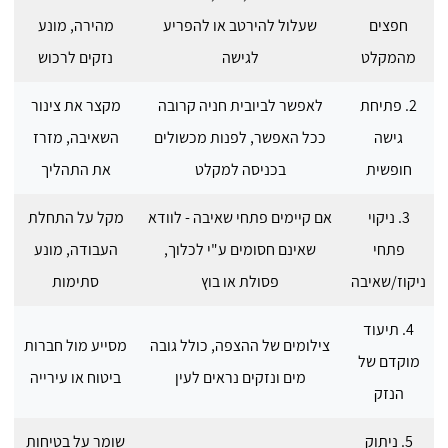
חפצים
שעלול להירטב או להפריע
מהירה, מונע
מהמקלט
לגישה
נזקים לרכוש
2. פתיחת
לאפשר לביובית חניה קרובה
מקצר את צינור
גישה
ככל האפשר, לפנות מכשולים
השאיבה, מזרז
חופשית
בכניסה למקלט
את התהליך
3. ניקוי
אם קיימים פתחי שאיבה - לוודא
מקל על התחלת
פתחי
שאינם חסומים ע"י לכלוך,
העבודה, מונע
ניקוז/שאיבה
פסולת או בוץ
סתימות
4. תיעוד
צילומים של ההצפה, כולל גובה
מסייע מול חברות
מוקדם של
מים ונזקים נראים לעין
ביטוח או עירייה
הנזק
5. ניתוק
שומר על בטיחות