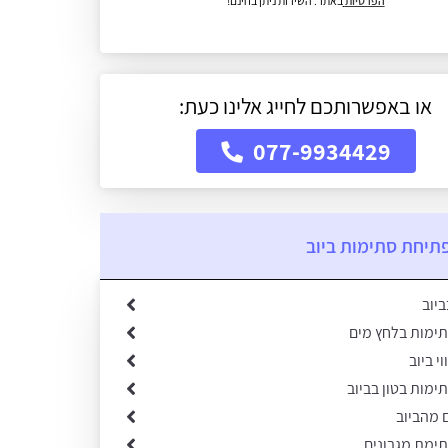
הפרטיות
באתר. השירות ניתן בחינם!
או באפשרותכם לחייג אלינו כעת:
077-9934429
תיחת סתימות ביוב
יוב
ימות בלחץ מים
י ביוב
ימות בטון בביוב
 מהביוב
ימת מגבונים