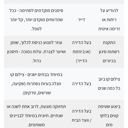
להודיע על
סימנים מוקדמים לסתימה - ככל
ריחות או
דייר
שמדווחים מוקדם יותר, קל יותר
זרימה איטית
לטפל.
התקנת
בעל הדירה
עוזר למנוע כניסת לכלוך, שומן
רשתות סינון
(או ביוזמת
ושיער לצנרת. עלות נמוכה - חיסכון
בכיורים
הדייר)
גדול.
במיוחד בבתים ישנים - צילום קו
צילום קו ביוב
בעל הדירה
מגלה בעיות נסתרות (שקיעה,
כל כמה שנים
שורשים, סדקים).
ביצוע שטיפת
תחזוקה מונעת, לרוב אחת לשנה או
בעל הדירה
קווים בלחץ
שנתיים. חיונית במיוחד לבניינים
/ וועד הבית
מים
משותפים.