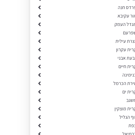
פרדס חנה
ור עקיבא
מגדל העמק
שפרעם
צרת עילית
רית עקרון
בעת אבני
רית חיים
נימינה
טירת הכרמל
רית ים
משגב
רית מוצקין
וף הגליל
צפת
כרמיאל