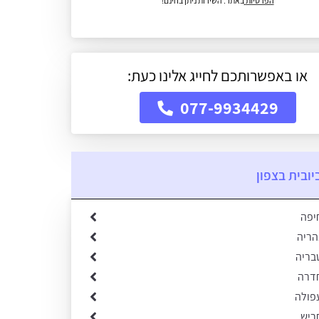
הפרטיות
באתר. השירות ניתן בחינם!
או באפשרותכם לחייג אלינו כעת:
077-9934429
יובית בצפון
יפה
הריה
בריה
חדרה
עפולה
ריש