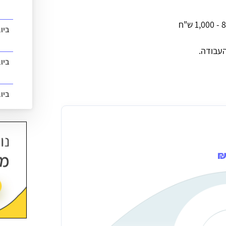
ביו
העבודה.
ביו
ביו
רתף