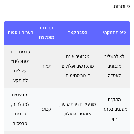
מיותרות.
תדירות
טיפ תחזוקתי
הסבר קצר
הערות נוספות
מומלצת
גם מגבונים
לא להשליך
מגבונים אינם
"מתכלים"
מגבונים
מתפרקים ועלולים
תמיד
עלולים
לאסלה
ליצור סתימות
להיתקע
מתאימים
התקנת
מונעים חדירת שיער,
למקלחות,
מסננים בפתחי
קבוע
שומנים ופסולת
כיורים
ניקוז
ומרפסות