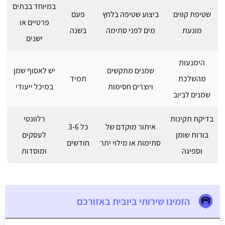
במיוחד בבתים
שטיפת קווים
ביצוע שטיפה בלחץ
פעם
פרטיים או
מונעת
מים לפני סתימה
בשנה
ישנים
הימנעות
שמנים מתקשים
יש לאסוף שמן
מהשלכת
תמיד
ויוצרים חסימות
במיכל ייעודי
שמנים לביוב
בדיקת תקינות
רלוונטי
איתור מוקדם של
כל 3-6
בורות שומן
לעסקים
סתימות או מילוי יתר
חודשים
וספיגה
ומוסדות
הזמינו שירותי ביובית באזורכם